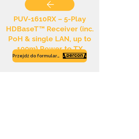
PUV-1610RX – 5-Play
HDBaseT™ Receiver (inc.
PoH & single LAN, up to
100m) Power to TX
Przejdź do formularza