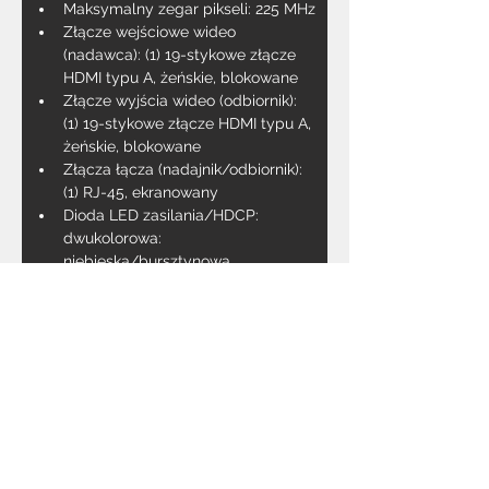
Maksymalny zegar pikseli: 225 MHz
Złącze wejściowe wideo 
(nadawca): (1) 19-stykowe złącze 
HDMI typu A, żeńskie, blokowane
Złącze wyjścia wideo (odbiornik): 
(1) 19-stykowe złącze HDMI typu A, 
żeńskie, blokowane
Złącza łącza (nadajnik/odbiornik): 
(1) RJ-45, ekranowany
Dioda LED zasilania/HDCP: 
dwukolorowa: 
niebieska/bursztynowa
Port IR Extender (odbiornik): 
minijack stereo 3,5 mm
Port wyjścia podczerwieni 
(nadawca / odbiornik): gniazdo 
mini-mono 3,5 mm
Port IR In (nadawca): gniazdo mini-
mono 3,5 mm
Zasilanie: (1) 24V DC, blokada
Zużycie energii: 24 W (maks.)