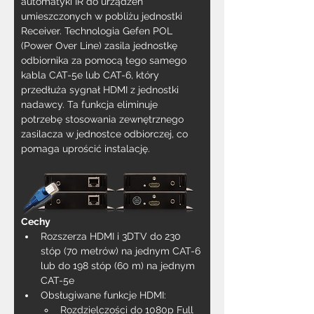
automatyki IR do urządzeń 
umieszczonych w pobliżu jednostki 
Receiver. Technologia Gefen POL 
(Power Over Line) zasila jednostkę 
odbiornika za pomocą tego samego 
kabla CAT-5e lub CAT-6, który 
przedłuża sygnał HDMI z jednostki 
nadawcy. Ta funkcja eliminuje 
potrzebę stosowania zewnętrznego 
zasilacza w jednostce odbiorczej, co 
pomaga uprościć instalację.
Cechy
Rozszerza HDMI i 3DTV do 230 
stóp (70 metrów) na jednym CAT-6 
lub do 198 stóp (60 m) na jednym 
CAT-5e
Obsługiwane funkcje HDMI:
Rozdzielczości do 1080p Full 