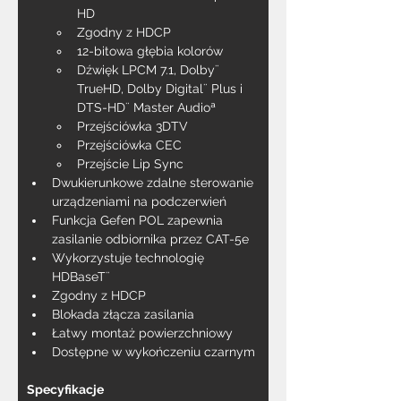
HD
Zgodny z HDCP
12-bitowa głębia kolorów
Dźwięk LPCM 7.1, Dolby¨ 
TrueHD, Dolby Digital¨ Plus i 
DTS-HD¨ Master Audioª
Przejściówka 3DTV
Przejściówka CEC
Przejście Lip Sync
Dwukierunkowe zdalne sterowanie 
urządzeniami na podczerwień
Funkcja Gefen POL zapewnia 
zasilanie odbiornika przez CAT-5e
Wykorzystuje technologię 
HDBaseT¨
Zgodny z HDCP
Blokada złącza zasilania
Łatwy montaż powierzchniowy
Dostępne w wykończeniu czarnym
Specyfikacje