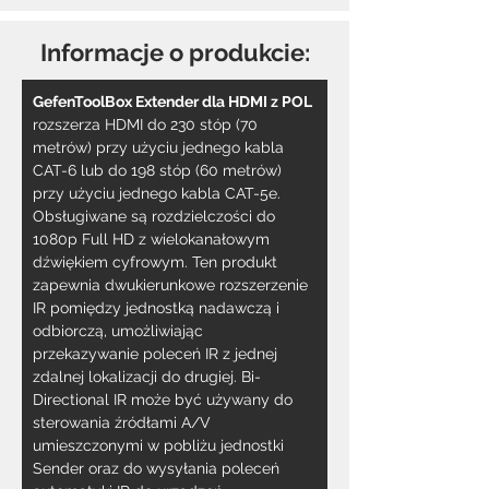
Informacje o produkcie:
GefenToolBox Extender dla HDMI z POL
rozszerza HDMI do 230 stóp (70 
metrów) przy użyciu jednego kabla 
CAT-6 lub do 198 stóp (60 metrów) 
przy użyciu jednego kabla CAT-5e. 
Obsługiwane są rozdzielczości do 
1080p Full HD z wielokanałowym 
dźwiękiem cyfrowym. Ten produkt 
zapewnia dwukierunkowe rozszerzenie 
IR pomiędzy jednostką nadawczą i 
odbiorczą, umożliwiając 
przekazywanie poleceń IR z jednej 
zdalnej lokalizacji do drugiej. Bi-
Directional IR może być używany do 
sterowania źródłami A/V 
umieszczonymi w pobliżu jednostki 
Sender oraz do wysyłania poleceń 