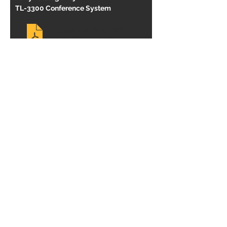
TL-3300 Conference System
TL-3300 conference system 20230831
.pdf
Pobierz PDF • 4.38MB
Poprzedni
Następny