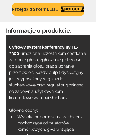
Przejdź do formularza
Informacje o produkcie:
Cyfrowy system konferencyjny TL-
3300
 umożliwia uczestnikom spotkania 
zabranie głosu, zgłoszenie gotowości 
do zabrania głosu oraz słuchanie 
przemówień. Każdy pulpit dyskusyjny 
jest wyposażony w gniazdo 
słuchawkowe oraz regulator głośności, 
co zapewnia użytkownikom 
komfortowe warunki słuchania.
Główne cechy:
Wysoka odporność na zakłócenia 
pochodzące od telefonów 
komórkowych, gwarantująca 