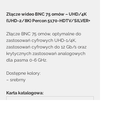
Złącze wideo BNC 75 omów – UHD/4K 
(UHD-2/8K) Percon 5170-HDTV/SILVER+
Złącze BNC 75 omów, optymalne do 
zastosowań cyfrowych UHD-1/4K, 
zastosowań cyfrowych do 12 Gb/s oraz 
krytycznych zastosowań analogowych 
dla pasma 0-6 GHz.
Dostępne kolory:
– srebrny
Karta katalogowa:
5170_UHD2_18G copia
.pdf
Pobierz PDF • 384KB
Zamów i przejdź do formularza