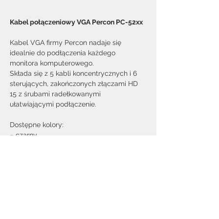
Kabel połączeniowy VGA Percon PC-52xx
Kabel VGA firmy Percon nadaje się 
idealnie do podłączenia każdego 
monitora komputerowego.
Składa się z 5 kabli koncentrycznych i 6 
sterujących, zakończonych złączami HD 
15 z śrubami radełkowanymi 
ułatwiającymi podłączenie.
Dostępne kolory:
– czarny
Dostępne długości (w metrach):
2, 3, 5, 10, 15, 20, 25, 30, 40
Zamów i przejdź do formularza