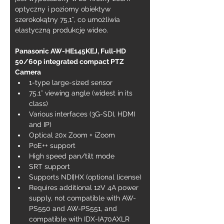
optyczny i poziomy obiektyw 
szerokokątny 75,1°, co umożliwia 
elastyczną produkcję wideo.
Panasonic AW-HE145KEJ, Full-HD 
50/60p integrated compact PTZ 
Camera
1-type large-sized sensor
75.1° viewing angle (widest in its 
class) 
Various interfaces (3G-SDI, HDMI 
and IP) 
Optical 20x Zoom + iZoom 
PoE++ support 
High speed pan/tilt mode
SRT support
Supports NDI|HX (optional license)
Requires additional 12V 4A power 
supply, not compatible with AW-
PS550 and AW-PS551, and 
compatible with IDX-IA70AXLR