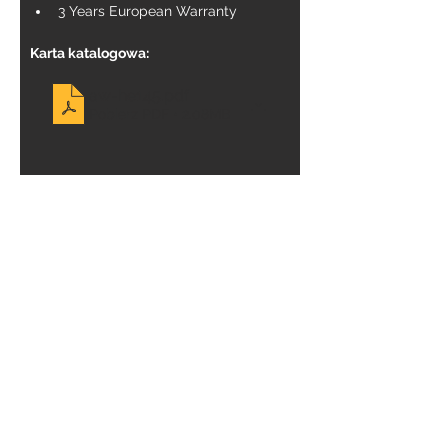
3 Years European Warranty
Karta katalogowa:
aw-he145
.pdf
Pobierz PDF • 2.08MB