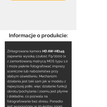
Informacje o produkcie:
Zintegrowana kamera 
HD AW-HE145
zapewnia wysoką czułość F9/2000 lx 
z zamontowaną matrycą MOS typu 1,0 
i może pięknie fotografować imprezy 
sceniczne lub nabożeństwa przy 
słabym oświetleniu. Mechanizm 
działania jest taki sam jak w modelu z 
najwyższej półki, więc działanie funkcji 
obrotu/pochylania i zoomu jest płynne 
i dokładne, co pozwala na 
fotografowanie bez stresu. Ponadto 
jest wyposażony w 20-krotny zoom 