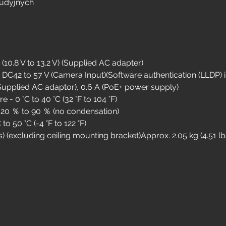
tudyjnych
10.8 V to 13.2 V) (Supplied AC adapter)
 DC42 to 57 V (Camera Input)(Software authentication (LLDP) 
Supplied AC adaptor), 0.6 A (PoE+ power supply)
- 0 °C to 40 °C (32 °F to 104 °F)
 20 ％ to 90 ％ (no condensation)
o 50 °C (-4 °F to 122 °F)
bs) (excluding ceiling mounting bracket)Approx. 2.05 kg (4.51 lb
2023-10-08_01-25-52
.pdf