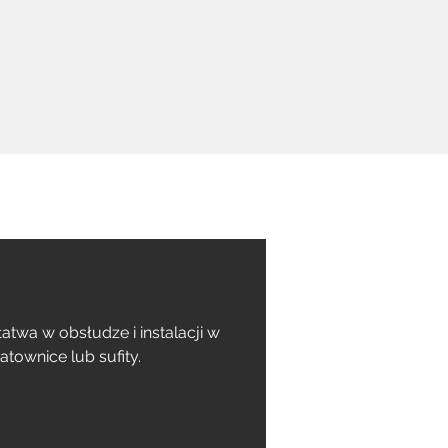
wa w obsłudze i instalacji w 
townice lub sufity.