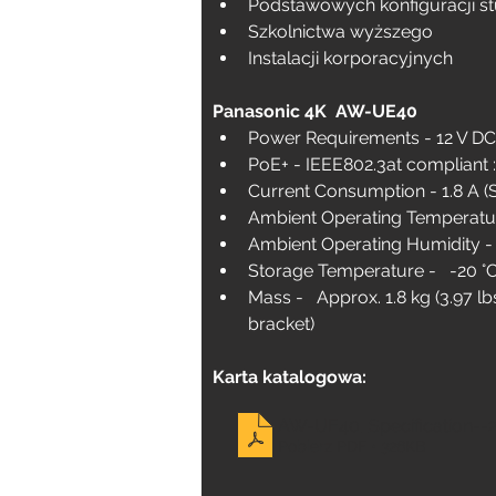
Podstawowych konfiguracji s
Szkolnictwa wyższego
Instalacji korporacyjnych
Panasonic 4K  AW-UE40
Power Requirements - 12 V DC (
PoE+ - IEEE802.3at compliant :
Current Consumption - 1.8 A (
Ambient Operating Temperature 
Ambient Operating Humidity -
Storage Temperature -   -20 °C t
Mass -   Approx. 1.8 kg (3.97 l
bracket)
Karta katalogowa:
AW-UE40_Specification--
Pobierz PDF • 326KB