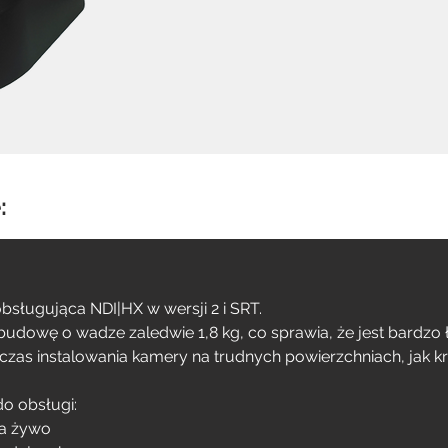
:
bsługująca NDI|HX w wersji 2 i SRT.
wę o wadze zaledwie 1,8 kg, co sprawia, że jest bardzo łat
as instalowania kamery na trudnych powierzchniach, jak kra
do obsługi:
a żywo