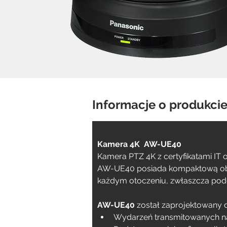
Informacje o produkcie
Kamera 4K  AW-UE40
Kamera PTZ 4K z certyfikatami IT o
AW-UE40 posiada kompaktową obudo
każdym otoczeniu, zwłaszcza podcz
AW-UE40
 został zaprojektowany 
Wydarzeń transmitowanych n