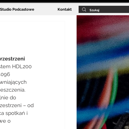
Studio Podcastowe
Kontakt
rzestrzeni
ystem HDL200 
4096 
wniających 
eszczenia. 
nie do 
estrzeni – od 
a spotkań i 
we o 