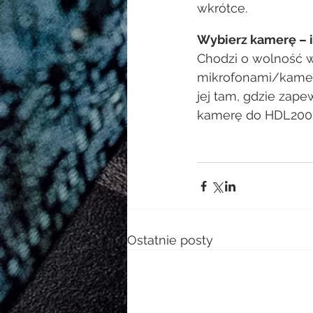
wkrótce.
Wybierz kamerę – i
Chodzi o wolność w
mikrofonami/kamer
jej tam, gdzie zap
kamerę do HDL200?
Ostatnie posty