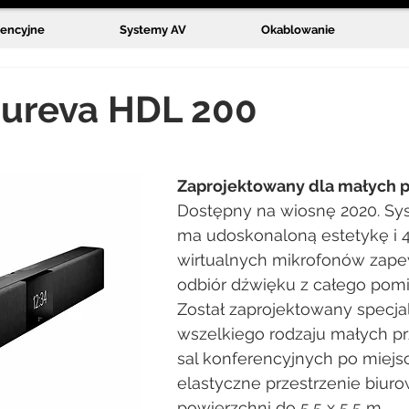
rencyjne
Systemy AV
Okablowanie
Nureva HDL 200
Zaprojektowany dla małych p
Dostępny na wiosnę 2020. S
ma udoskonaloną estetykę i 
wirtualnych mikrofonów zape
odbiór dźwięku z całego pomi
Został zaprojektowany specjal
wszelkiego rodzaju małych prz
sal konferencyjnych po miejsc
elastyczne przestrzenie biuro
powierzchni do 5,5 x 5,5 m.