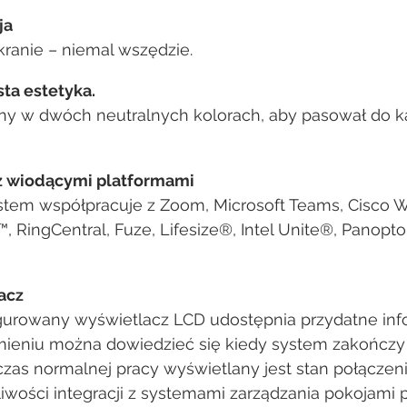
ja
kranie – niemal wszędzie.
sta estetyka.
ny w dwóch neutralnych kolorach, aby pasował do 
z wiodącymi platformami
tem współpracuje z Zoom, Microsoft Teams, Cisco W
RingCentral, Fuze, Lifesize®, Intel Unite®, Panopto,
acz
rowany wyświetlacz LCD udostępnia przydatne info
ieniu można dowiedzieć się kiedy system zakończy
czas normalnej pracy wyświetlany jest stan połączenia
liwości integracji z systemami zarządzania pokojami p