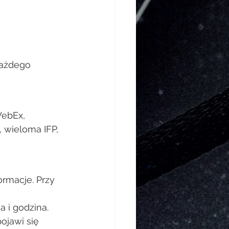
każdego 
ebEx, 
 wieloma IFP, 
rmacje. Przy 
 
 i godzina. 
ojawi się 