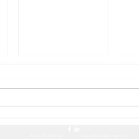
EvertzAV NUCLEUS -
Nure
dystrybucja i kontrola AV
Micr
RODO i Prywatność
Regulamin sklepu i zwroty