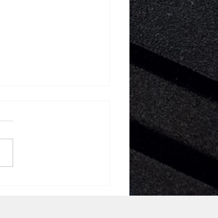
va z certyfikatami
osoft Teams!