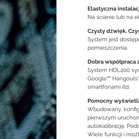
Elastyczna instalac
Na ścianie lub na e
Czysty dźwięk. Czy
System jest dostęp
pomieszczenia.
Dobra współpraca 
System HDL200 sys
Google™ Hangouts™, 
smartfonami itd.
Pomocny wyświetl
Wbudowany, konfigu
pierwszym uruchom
autokalibrację. Pod
Wiele funkcji i moż